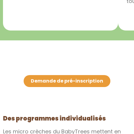
to
Demande de pré-inscription
Des programmes individualisés
Les micro crèches du BabyTrees mettent en