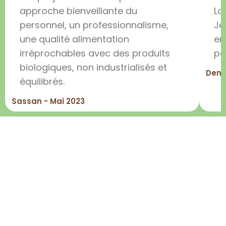
approche bienveillante du
Lo
personnel, un professionnalisme,
Je
une qualité alimentation
en
irréprochables avec des produits
pa
biologiques, non industrialisés et
Deni
équilibrés.
Sassan - Mai 2023
Baby-Trees
Nos crèches
Biot-Antibes
contact@baby-trees.fr
Carcassonne
Mentions Légales
Grasse