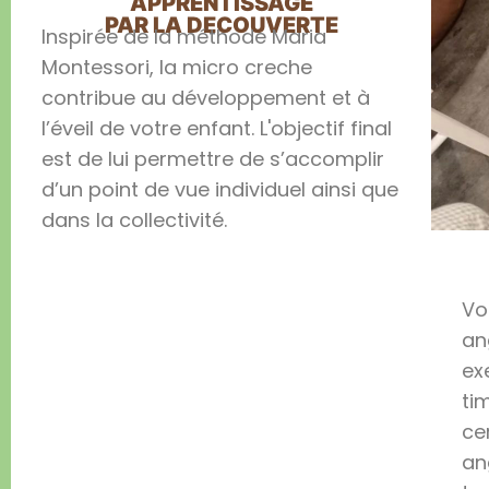
APPRENTISSAGE
PAR LA DECOUVERTE
Inspirée de la méthode Maria
Montessori, la micro creche
contribue au développement et à
l’éveil de votre enfant. L'objectif final
est de lui permettre de s’accomplir
d’un point de vue individuel ainsi que
dans la collectivité.
Vo
an
ex
ti
ce
an