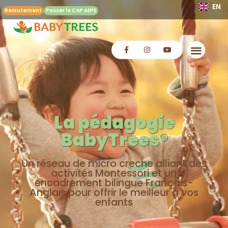
EN
Recrutement
Passer le CAP AEPE
La pédagogie
BabyTrees®
Un réseau de micro creche alliant des
activités Montessori et un
encadrement bilingue Français-
Anglais pour offrir le meilleur à vos
enfants