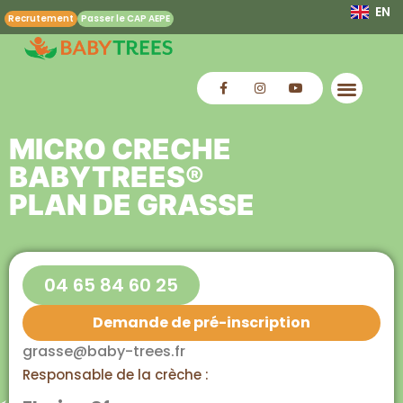
EN
Recrutement
Passer le CAP AEPE
MICRO CRECHE
BABYTREES®
Grasse
PLAN DE GRASSE
04 65 84 60 25
Demande de pré-inscription
grasse@baby-trees.fr
Responsable de la crèche :