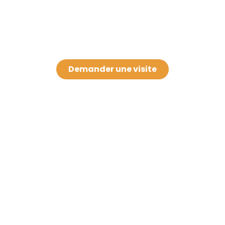
Demander une visite
Baby-Trees
Nos crèches
Biot-Antibes
contact@baby-trees.fr
Carcassonne
Mentions Légales
Grasse
Politique de
La Réunion
confidentialité