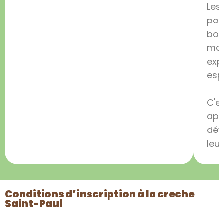
Le
po
bo
mo
ex
es
C'
ap
dé
le
Conditions d’inscription à la creche
Saint-Paul