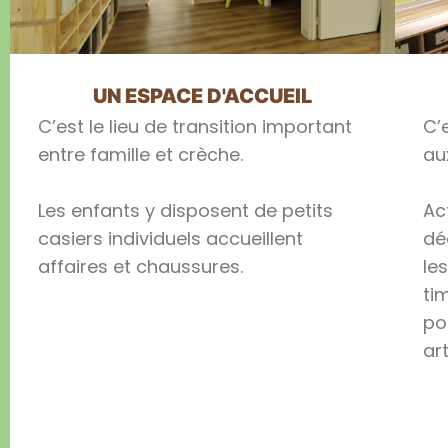
UN ESPACE D'ACCUEIL
C’est le lieu de transition important
C’
entre famille et crèche.
au
Les enfants y disposent de petits
Ac
casiers individuels accueillent
dé
affaires et chaussures.
le
ti
po
ar