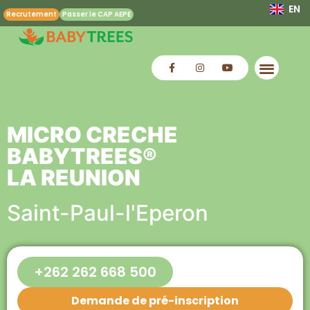
EN
Recrutement
Passer le CAP AEPE
MICRO CRECHE
BABYTREES®
LA REUNION
Saint-Paul-l'Eperon
+262 262 668 500
Demande de pré-inscription