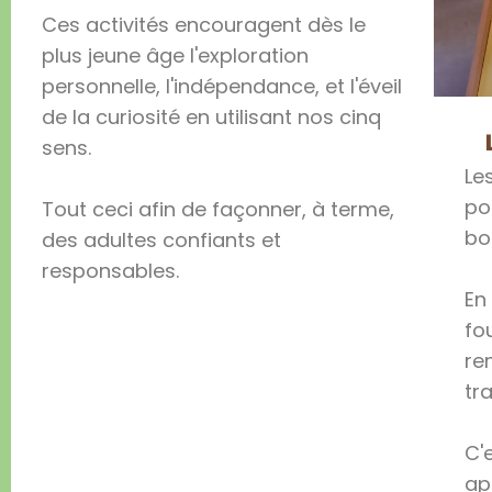
Ces activités encouragent dès le
plus jeune âge l'exploration
personnelle, l'indépendance, et l'éveil
de la curiosité en utilisant nos cinq
sens.
Le
po
Tout ceci afin de façonner, à terme,
bo
des adultes confiants et
responsables.
En
fo
re
tr
C'
ap