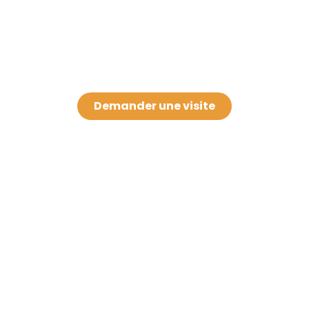
Demander une visite
Baby-Trees
Nos crèches
Biot-Antibes
contact@baby-trees.fr
Carcassonne
Mentions Légales
Grasse
Politique de
La Réunion