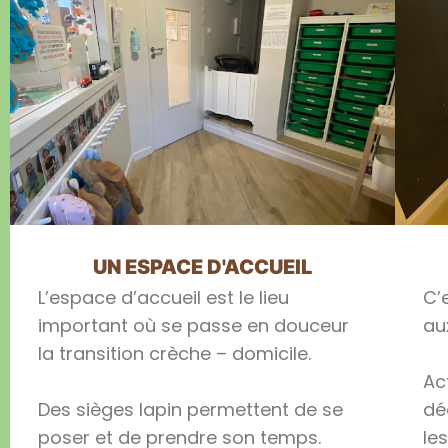
UN ESPACE D'ACCUEIL
L’espace d’accueil est le lieu
C’
important où se passe en douceur
au
la transition crèche – domicile.
Ac
Des sièges lapin permettent de se
dé
poser et de prendre son temps.
le