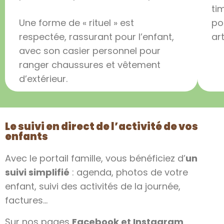
ti
Une forme de « rituel » est
po
respectée, rassurant pour l’enfant,
ar
avec son casier personnel pour
ranger chaussures et vêtement
d’extérieur.
Le suivi en direct de l’activité de vos
enfants
Avec le portail famille, vous bénéficiez d’
un
suivi simplifié
: agenda, photos de votre
enfant, suivi des activités de la journée,
factures…
Sur nos pages
Facebook
et
Instagram
,