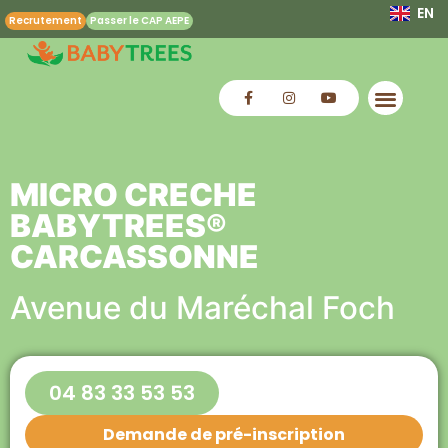
EN
Recrutement
Passer le CAP AEPE
MICRO CRECHE
BABYTREES®
CARCASSONNE
Avenue du Maréchal Foch
04 83 33 53 53
Demande de pré-inscription