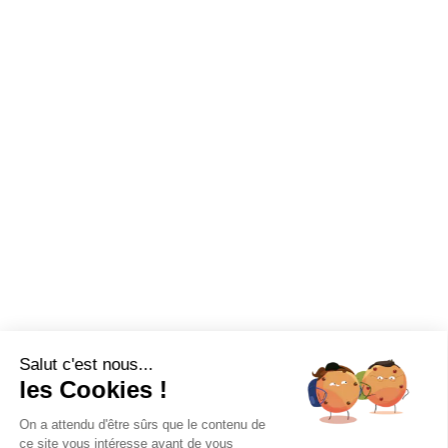
confidentialité
Romans sur Isère
Sains en Gohelle
Strasbourg
Tours
Formation
Notre CFA
Recrutement
Nous rejoindre
Salut c'est nous...
Suivez-nous !
les Cookies !
On a attendu d'être sûrs que le contenu de
ce site vous intéresse avant de vous